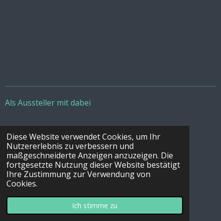
Als Aussteller mit dabei
Diese Website verwendet Cookies, um Ihr
Sportdoxx
Nutzererlebnis zu verbessern und
maßgeschneiderte Anzeigen anzuzeigen. Die
Lasch Hundesport
fortgesetzte Nutzung dieser Website bestätigt
Ihre Zustimmung zur Verwendung von
Cookies.
© 2023 - 2026 verbandsmeisterschaft.de
Ich stimme zu
Mit Unterstützung von
Webador